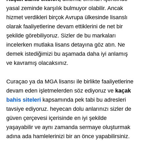
yasal zeminde karşılık bulmuyor olabilir. Ancak
hizmet verdikleri birçok Avrupa ülkesinde lisanslı
olarak faaliyetlerine devam ettiklerini de net bir
şekilde görebiliyoruz. Sizler de bu markaları
incelerken mutlaka lisans detayına göz atın. Ne
demek istediğimizi bu aşamada daha iyi anlamış
ve kavramış olacaksınız.
Curaçao ya da MGA lisansı ile birlikte faaliyetlerine
devam eden işletmelerden söz ediyoruz ve
kaçak
bahis siteleri
kapsamında pek tabi bu adresleri
tavsiye ediyoruz. heyecan dolu anlarınızı sizler de
güven çerçevesi içerisinde en iyi şekilde
yaşayabilir ve aynı zamanda sermaye oluşturmak
adına ada hamlelerinizi bir an önce yapabilirsiniz.