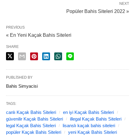
NEXT
Popüler Bahis Siteleri 2022 »
PREVIOUS
« En Yeni Kaçak Bahis Siteleri
SHARE
PUBLISHED BY
Bahis Simyacisi
TAGS:
canlı Kaçak Bahis Siteleri
en iyi Kaçak Bahis Siteleri
güvenilir Kaçak Bahis Siteleri
illegal Kaçak Bahis Siteleri
legal Kaçak Bahis Siteleri
lisanslı kaçak bahis siteleri
popüler Kaçak Bahis Siteleri
yeni Kaçak Bahis Siteleri