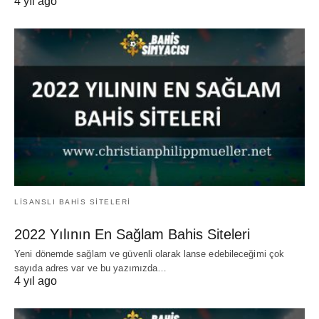
4 yıl ago
LISANSLI BAHIS SITELERI
2022 Yılının En Sağlam Bahis Siteleri
Yeni dönemde sağlam ve güvenli olarak lanse edebileceğimi çok
sayıda adres var ve bu yazımızda…
4 yıl ago