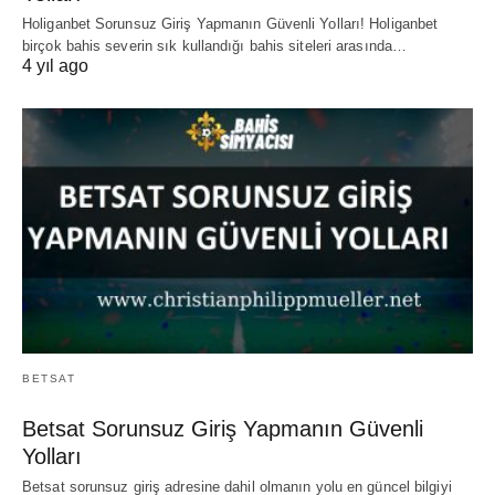
​​Holiganbet Sorunsuz Giriş Yapmanın Güvenli Yolları! Holiganbet
birçok bahis severin sık kullandığı bahis siteleri arasında…
4 yıl ago
BETSAT
Betsat Sorunsuz Giriş Yapmanın Güvenli
Yolları
Betsat sorunsuz giriş adresine dahil olmanın yolu en güncel bilgiyi