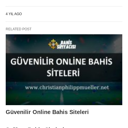
4 YIL AGO
RELATED POST
Güvenilir Online Bahis Siteleri