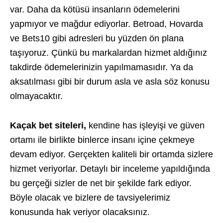
var. Daha da kötüsü insanların ödemelerini
yapmıyor ve mağdur ediyorlar. Betroad, Hovarda
ve Bets10 gibi adresleri bu yüzden ön plana
taşıyoruz. Çünkü bu markalardan hizmet aldığınız
takdirde ödemelerinizin yapılmamasıdır. Ya da
aksatılması gibi bir durum asla ve asla söz konusu
olmayacaktır.
Kaçak bet siteleri,
kendine has işleyişi ve güven
ortamı ile birlikte binlerce insanı içine çekmeye
devam ediyor. Gerçekten kaliteli bir ortamda sizlere
hizmet veriyorlar. Detaylı bir inceleme yapıldığında
bu gerçeği sizler de net bir şekilde fark ediyor.
Böyle olacak ve bizlere de tavsiyelerimiz
konusunda hak veriyor olacaksınız.