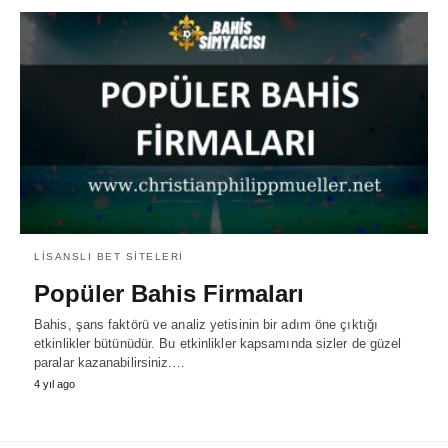
LISANSLI BET SITELERI
Popüler Bahis Firmaları
Bahis, şans faktörü ve analiz yetisinin bir adım öne çıktığı
etkinlikler bütünüdür. Bu etkinlikler kapsamında sizler de güzel
paralar kazanabilirsiniz.…
4 yıl ago