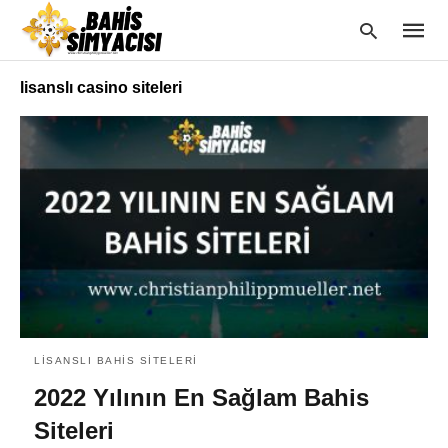
lisanslı casino siteleri
Type
your
searc
query
and
hit
enter:
LISANSLI BAHIS SITELERI
2022 Yılının En Sağlam Bahis
Siteleri