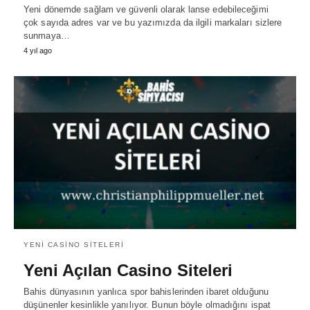
Yeni dönemde sağlam ve güvenli olarak lanse edebileceğimi
çok sayıda adres var ve bu yazımızda da ilgili markaları sizlere
sunmaya…
4 yıl ago
YENI CASINO SITELERI
Yeni Açılan Casino Siteleri
Bahis dünyasının yanlıca spor bahislerinden ibaret olduğunu
düşünenler kesinlikle yanılıyor. Bunun böyle olmadığını ispat