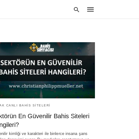
Type
your
search
query
and
hit
enter:
AK CANLI BAHIS SITELERI
törün En Güvenilir Bahis Siteleri
gileri?
nilir kimliği ve karakteri ile binlerce insana şans