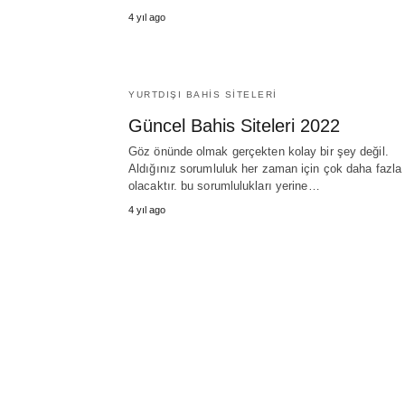
4 yıl ago
YURTDIŞI BAHIS SITELERI
Güncel Bahis Siteleri 2022
Göz önünde olmak gerçekten kolay bir şey değil.
Aldığınız sorumluluk her zaman için çok daha fazla
olacaktır. bu sorumlulukları yerine…
4 yıl ago