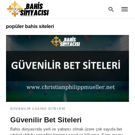
popüler bahis siteleri
Type
your
searc
query
and
hit
enter:
GÜVENILIR CASINO SITELERI
Güvenilir Bet Siteleri
Bahis dünyasında yerli ve yabancı olmak üzere çok sayıda bet
siteleri olduğu gerçeğini hepimiz gayet iyi biliyoruz. Şans oyunu