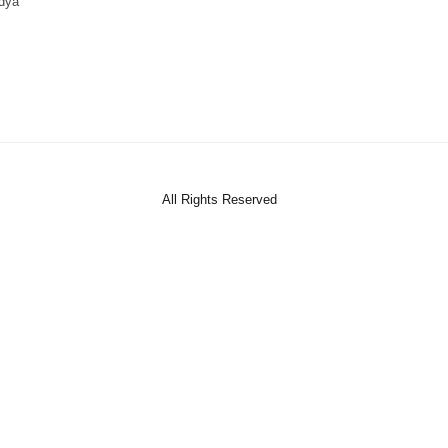
edya
All Rights Reserved