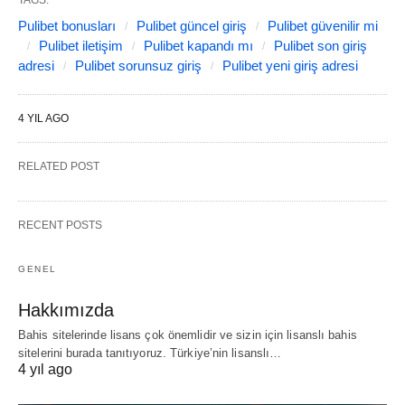
Pulibet bonusları
Pulibet güncel giriş
Pulibet güvenilir mi
Pulibet iletişim
Pulibet kapandı mı
Pulibet son giriş
adresi
Pulibet sorunsuz giriş
Pulibet yeni giriş adresi
4 YIL AGO
RELATED POST
RECENT POSTS
GENEL
Hakkımızda
Bahis sitelerinde lisans çok önemlidir ve sizin için lisanslı bahis
sitelerini burada tanıtıyoruz. Türkiye’nin lisanslı…
4 yıl ago