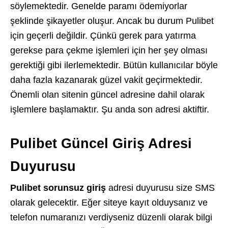
söylemektedir. Genelde paramı ödemiyorlar
şeklinde şikayetler oluşur. Ancak bu durum Pulibet
için geçerli değildir. Çünkü gerek para yatırma
gerekse para çekme işlemleri için her şey olması
gerektiği gibi ilerlemektedir. Bütün kullanıcılar böyle
daha fazla kazanarak güzel vakit geçirmektedir.
Önemli olan sitenin güncel adresine dahil olarak
işlemlere başlamaktır. Şu anda son adresi aktiftir.
Pulibet Güncel Giriş Adresi
Duyurusu
Pulibet sorunsuz giriş
adresi duyurusu size SMS
olarak gelecektir. Eğer siteye kayıt olduysanız ve
telefon numaranızı verdiyseniz düzenli olarak bilgi