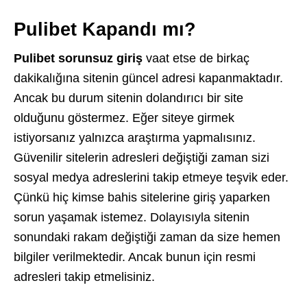
Pulibet Kapandı mı?
Pulibet sorunsuz giriş
vaat etse de birkaç
dakikalığına sitenin güncel adresi kapanmaktadır.
Ancak bu durum sitenin dolandırıcı bir site
olduğunu göstermez. Eğer siteye girmek
istiyorsanız yalnızca araştırma yapmalısınız.
Güvenilir sitelerin adresleri değiştiği zaman sizi
sosyal medya adreslerini takip etmeye teşvik eder.
Çünkü hiç kimse bahis sitelerine giriş yaparken
sorun yaşamak istemez. Dolayısıyla sitenin
sonundaki rakam değiştiği zaman da size hemen
bilgiler verilmektedir. Ancak bunun için resmi
adresleri takip etmelisiniz.