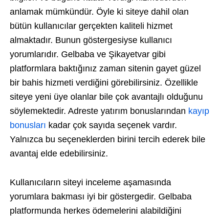
anlamak mümkündür. Öyle ki siteye dahil olan
bütün kullanıcılar gerçekten kaliteli hizmet
almaktadır. Bunun göstergesiyse kullanıcı
yorumlarıdır. Gelbaba ve Şikayetvar gibi
platformlara baktığınız zaman sitenin gayet güzel
bir bahis hizmeti verdiğini görebilirsiniz. Özellikle
siteye yeni üye olanlar bile çok avantajlı olduğunu
söylemektedir. Adreste yatırım bonuslarından
kayıp
bonusları
kadar çok sayıda seçenek vardır.
Yalnızca bu seçeneklerden birini tercih ederek bile
avantaj elde edebilirsiniz.
Kullanıcıların siteyi inceleme aşamasında
yorumlara bakması iyi bir göstergedir. Gelbaba
platformunda herkes ödemelerini alabildiğini