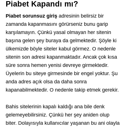
Piabet Kapandı mı?
Piabet sorunsuz giriş
adresinin belirsiz bir
zamanda kapanmasını görürseniz bunu garip
karşılamayın. Çünkü yasal olmayan her sitenin
başına gelen şey buraya da gelmektedir. Şöyle ki
ülkemizde böyle siteler kabul görmez. O nedenle
sitenin son adresi kapanmaktadır. Ancak çok kısa
süre sonra hemen yenisi devreye girmektedir.
Üyelerin bu siteye girmesinde bir engel yoktur. Şu
anda adres açık olsa da daha sonra
kapanabilmektedir. O nedenle takip etmek gerekir.
Bahis sitelerinin kapalı kaldığı ana bile denk
gelemeyebilirsiniz. Çünkü her şey aniden olup
biter. Dolayısıyla kullanıcılar yaşanan bu ani olayla