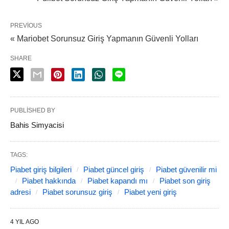
PREVIOUS
« Mariobet Sorunsuz Giriş Yapmanın Güvenli Yolları
SHARE
PUBLISHED BY
Bahis Simyacisi
TAGS:
Piabet giriş bilgileri
Piabet güncel giriş
Piabet güvenilir mi
Piabet hakkında
Piabet kapandı mı
Piabet son giriş
adresi
Piabet sorunsuz giriş
Piabet yeni giriş
4 YIL AGO