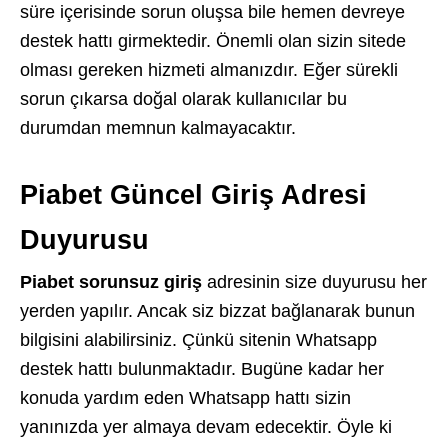
süre içerisinde sorun oluşsa bile hemen devreye
destek hattı girmektedir. Önemli olan sizin sitede
olması gereken hizmeti almanızdır. Eğer sürekli
sorun çıkarsa doğal olarak kullanıcılar bu
durumdan memnun kalmayacaktır.
Piabet Güncel Giriş Adresi
Duyurusu
Piabet sorunsuz giriş
adresinin size duyurusu her
yerden yapılır. Ancak siz bizzat bağlanarak bunun
bilgisini alabilirsiniz. Çünkü sitenin Whatsapp
destek hattı bulunmaktadır. Bugüne kadar her
konuda yardım eden Whatsapp hattı sizin
yanınızda yer almaya devam edecektir. Öyle ki