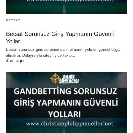
BETSAT
Betsat Sorunsuz Giriş Yapmanın Güvenli
Yolları
Betsat sorunsuz giriş adresine dahil olmanın yolu en güncel bilgiyi
almaktır. Dolayısıyla siteyi iyice takip…
4 yıl ago