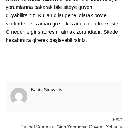
yorumlarına bakarak bile siteye güven
duyabilirsiniz. Kullanıcılar genel olarak böyle
sitelerde her zaman güzel kazanç elde etmek ister.
O nedenle giriş adresini almak zorundadır. Sitede
hesabınıza girerek başlayabilirsiniz.
Bahis Simyacisi
NEXT
Pulibet Sorunsuz Giriş Yapmanın Güvenli Yolları »