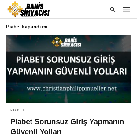
Piabet kapandı mı
Type
your
searc
query
and
hit
enter:
PIABET
Piabet Sorunsuz Giriş Yapmanın
Güvenli Yolları