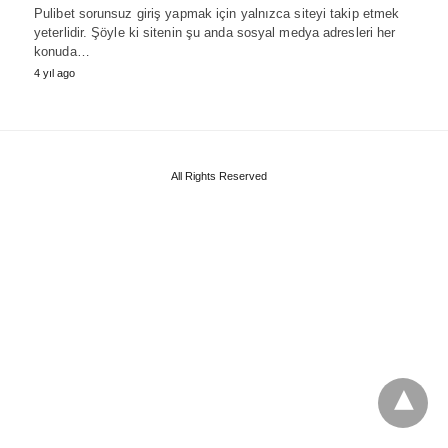
Pulibet sorunsuz giriş yapmak için yalnızca siteyi takip etmek
yeterlidir. Şöyle ki sitenin şu anda sosyal medya adresleri her
konuda…
4 yıl ago
All Rights Reserved