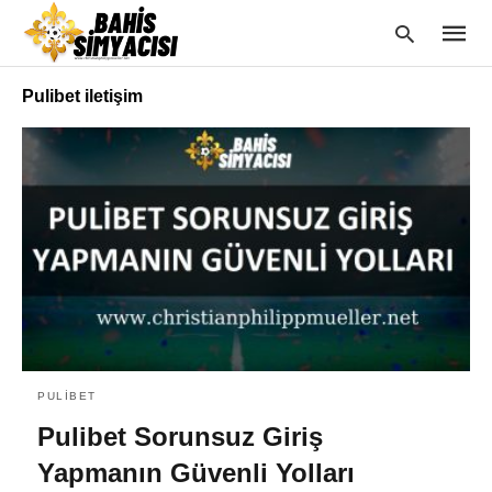
Pulibet iletişim
Type
your
searc
query
and
hit
enter:
PULIBET
Pulibet Sorunsuz Giriş
Yapmanın Güvenli Yolları