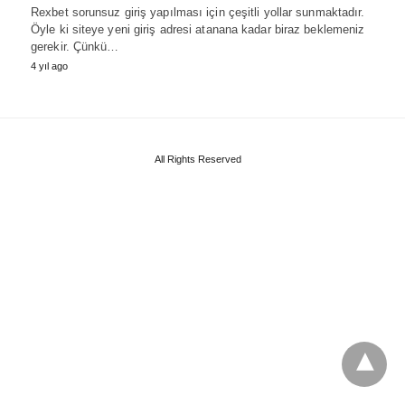
Rexbet sorunsuz giriş yapılması için çeşitli yollar sunmaktadır.
Öyle ki siteye yeni giriş adresi atanana kadar biraz beklemeniz
gerekir. Çünkü…
4 yıl ago
All Rights Reserved