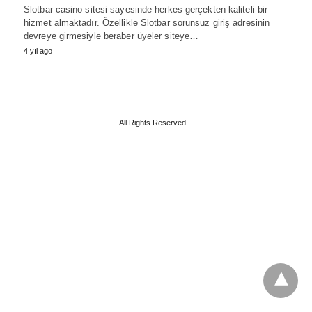
Slotbar casino sitesi sayesinde herkes gerçekten kaliteli bir
hizmet almaktadır. Özellikle Slotbar sorunsuz giriş adresinin
devreye girmesiyle beraber üyeler siteye…
4 yıl ago
All Rights Reserved