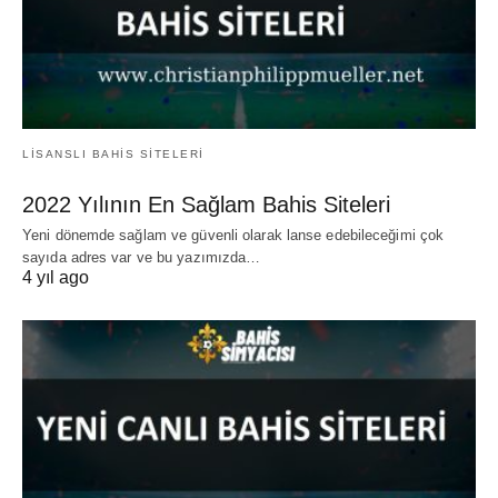
LISANSLI BAHIS SITELERI
2022 Yılının En Sağlam Bahis Siteleri
Yeni dönemde sağlam ve güvenli olarak lanse edebileceğimi çok
sayıda adres var ve bu yazımızda…
4 yıl ago