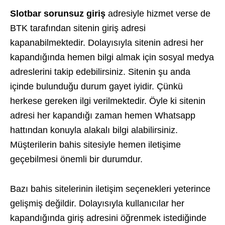
Slotbar sorunsuz giriş
adresiyle hizmet verse de
BTK tarafından sitenin giriş adresi
kapanabilmektedir. Dolayısıyla sitenin adresi her
kapandığında hemen bilgi almak için sosyal medya
adreslerini takip edebilirsiniz. Sitenin şu anda
içinde bulunduğu durum gayet iyidir. Çünkü
herkese gereken ilgi verilmektedir. Öyle ki sitenin
adresi her kapandığı zaman hemen Whatsapp
hattından konuyla alakalı bilgi alabilirsiniz.
Müşterilerin bahis sitesiyle hemen iletişime
geçebilmesi önemli bir durumdur.
Bazı bahis sitelerinin iletişim seçenekleri yeterince
gelişmiş değildir. Dolayısıyla kullanıcılar her
kapandığında giriş adresini öğrenmek istediğinde