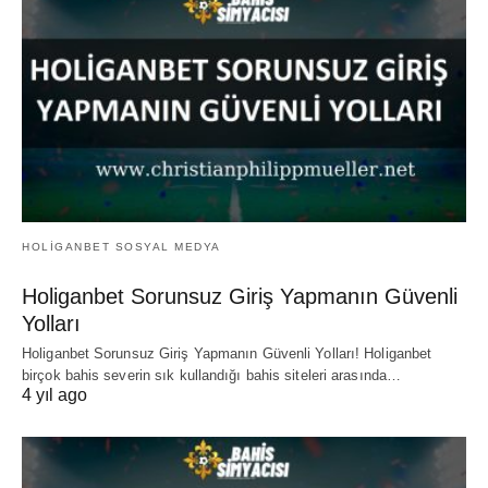
HOLIGANBET SOSYAL MEDYA
​​Holiganbet Sorunsuz Giriş Yapmanın Güvenli
Yolları
​​Holiganbet Sorunsuz Giriş Yapmanın Güvenli Yolları! Holiganbet
birçok bahis severin sık kullandığı bahis siteleri arasında…
4 yıl ago