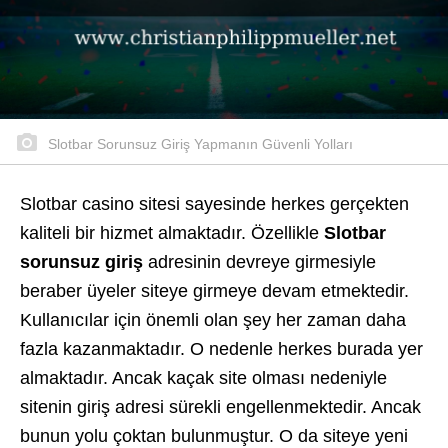
Slotbar Sorunsuz Giriş Yapmanın Güvenli Yolları
Slotbar casino sitesi sayesinde herkes gerçekten
kaliteli bir hizmet almaktadır. Özellikle
Slotbar
sorunsuz giriş
adresinin devreye girmesiyle
beraber üyeler siteye girmeye devam etmektedir.
Kullanıcılar için önemli olan şey her zaman daha
fazla kazanmaktadır. O nedenle herkes burada yer
almaktadır. Ancak kaçak site olması nedeniyle
sitenin giriş adresi sürekli engellenmektedir. Ancak
bunun yolu çoktan bulunmuştur. O da siteye yeni