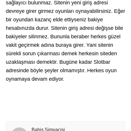
sağlayıcı bulunmaz. Sitenin yeni giriş adresi
devreye girer girmez oyunları oynayabilirsiniz. Eğer
bir oyundan kazanç elde ettiyseniz bakiye
hesabınızda durur. Sitenin giriş adresi değişse bile
bakiyeler silinmez. Bununla beraber herkes güzel
vakit geçirmek adına buraya girer. Yani sitenin
sürekli sorun çıkarması demek herkesin siteden
uzaklaşması demektir. Bugüne kadar Slotbar
adresinde böyle şeyler olmamıştır. Herkes oyun
oynamaya devam ediyor.
Bahis Simyacisi