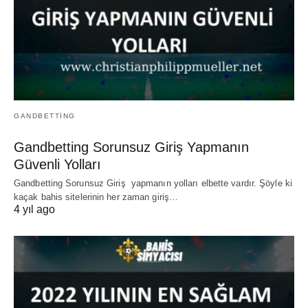
GANDBETTING
Gandbetting Sorunsuz Giriş Yapmanın
Güvenli Yolları
Gandbetting Sorunsuz Giriş yapmanın yolları elbette vardır. Şöyle ki
kaçak bahis sitelerinin her zaman giriş…
4 yıl ago