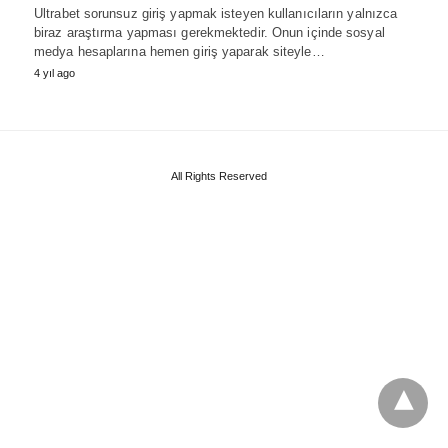
Ultrabet sorunsuz giriş yapmak isteyen kullanıcıların yalnızca
biraz araştırma yapması gerekmektedir. Onun içinde sosyal
medya hesaplarına hemen giriş yaparak siteyle…
4 yıl ago
All Rights Reserved