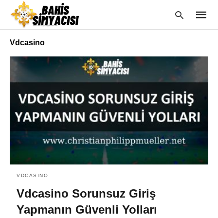
Vdcasino
Type
your
searc
query
and
hit
enter:
VDCASINO
Vdcasino Sorunsuz Giriş
Yapmanın Güvenli Yolları