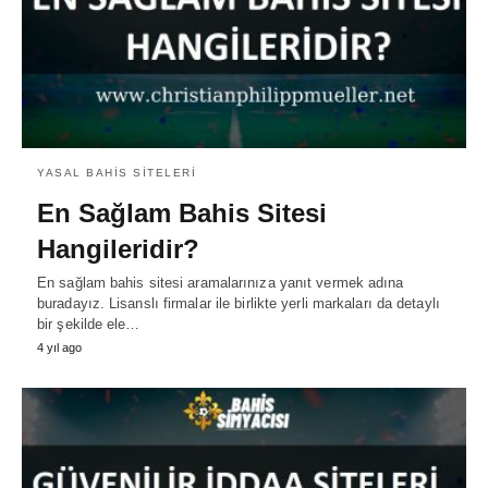
YASAL BAHIS SITELERI
En Sağlam Bahis Sitesi
Hangileridir?
En sağlam bahis sitesi aramalarınıza yanıt vermek adına
buradayız. Lisanslı firmalar ile birlikte yerli markaları da detaylı
bir şekilde ele…
4 yıl ago