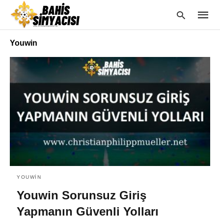
Youwin
Type
your
searc
query
and
hit
enter:
YOUWIN
Youwin Sorunsuz Giriş
Yapmanın Güvenli Yolları