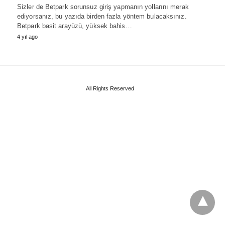
​​Sizler de Betpark sorunsuz giriş yapmanın yollarını merak
ediyorsanız, bu yazıda birden fazla yöntem bulacaksınız.
Betpark basit arayüzü, yüksek bahis…
4 yıl ago
All Rights Reserved