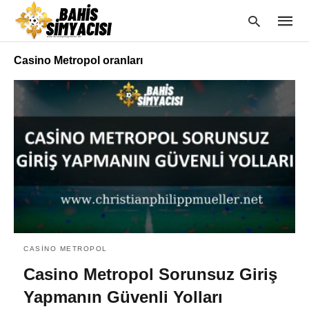
Casino Metropol oranları
Type
your
searc
query
and
hit
enter:
CASINO METROPOL
Casino Metropol Sorunsuz Giriş
Yapmanın Güvenli Yolları