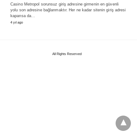
Casino Metropol sorunsuz giriş adresine girmenin en güvenli
yolu son adresine bağlanmaktır. Her ne kadar sitenin giriş adresi
kapansa da…
4 yıl ago
All Rights Reserved