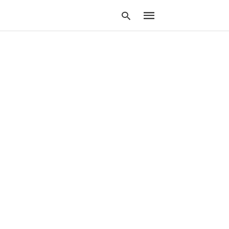
Type
your
search
query
and
hit
enter: