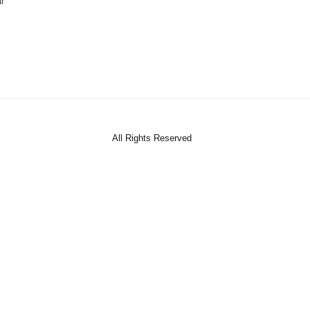
ar
All Rights Reserved