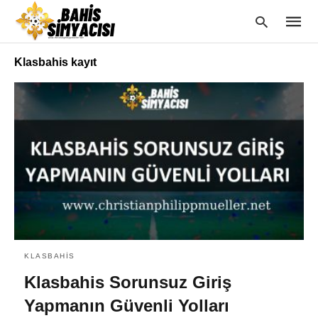
Klasbahis kayıt
Type
your
searc
query
and
hit
enter:
KLASBAHIS
Klasbahis Sorunsuz Giriş
Yapmanın Güvenli Yolları