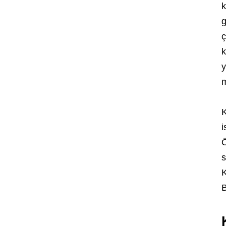
k
g
ç
k
y
K
i
Ö
s
K
B