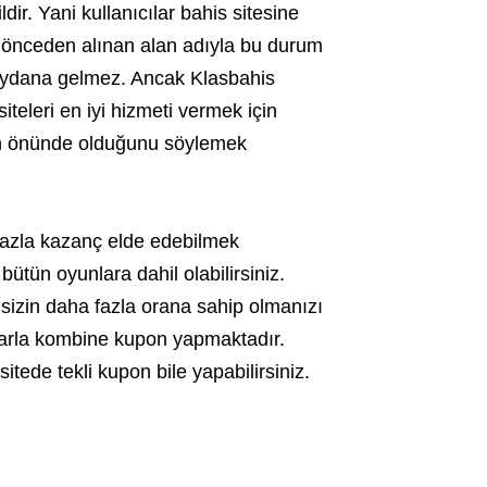
ir. Yani kullanıcılar bahis sitesine
ü önceden alınan alan adıyla bu durum
meydana gelmez. Ancak Klasbahis
teleri en iyi hizmeti vermek için
erin önünde olduğunu söylemek
fazla kazanç elde edebilmek
bütün oyunlara dahil olabilirsiniz.
 sizin daha fazla orana sahip olmanızı
larla kombine kupon yapmaktadır.
tede tekli kupon bile yapabilirsiniz.