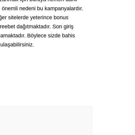
n önemli nedeni bu kampanyalardır.
er sitelerde yeterince bonus
eebet dağıtmaktadır. Son giriş
ynamaktadır. Böylece sizde bahis
laşabilirsiniz.