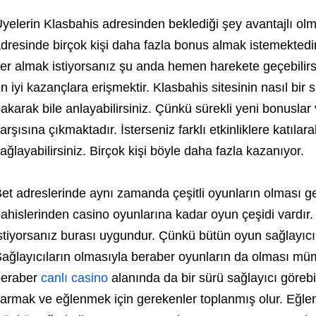
yelerin Klasbahis adresinden beklediği şey avantajlı olm
dresinde birçok kişi daha fazla bonus almak istemektedir
er almak istiyorsanız şu anda hemen harekete geçebilirsi
n iyi kazançlara erişmektir. Klasbahis sitesinin nasıl bi
akarak bile anlayabilirsiniz. Çünkü sürekli yeni bonuslar
arşısına çıkmaktadır. İsterseniz farklı etkinliklere katıla
ağlayabilirsiniz. Birçok kişi böyle daha fazla kazanıyor.
et adreslerinde aynı zamanda çeşitli oyunların olması g
ahislerinden casino oyunlarına kadar oyun çeşidi vardır.
stiyorsanız burası uygundur. Çünkü bütün oyun sağlayıcıl
ağlayıcıların olmasıyla beraber oyunların da olması mü
beraber
canlı casino
alanında da bir sürü sağlayıcı görebil
armak ve eğlenmek için gerekenler toplanmış olur. Eğlen