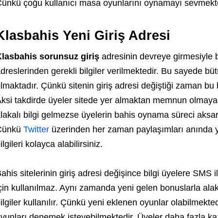
ünkü çoğu kullanıcı masa oyunlarını oynamayı sevmekte
Klasbahis Yeni Giriş Adresi
lasbahis sorunsuz giriş
adresinin devreye girmesiyle
dreslerinden gerekli bilgiler verilmektedir. Bu sayede büt
lmaktadır. Çünkü sitenin giriş adresi değiştiği zaman bu 
ksi takdirde üyeler sitede yer almaktan memnun olmaya
lakalı bilgi gelmezse üyelerin bahis oynama süreci aksar
Çünkü
Twitter
üzerinden her zaman paylaşımları anında y
ilgileri kolayca alabilirsiniz.
ahis sitelerinin giriş adresi değişince bilgi üyelere SMS
çin kullanılmaz. Aynı zamanda yeni gelen bonuslarla alakal
ilgiler kullanılır. Çünkü yeni eklenen oyunlar olabilmekted
yunları denemek isteyebilmektedir. Üyeler daha fazla k