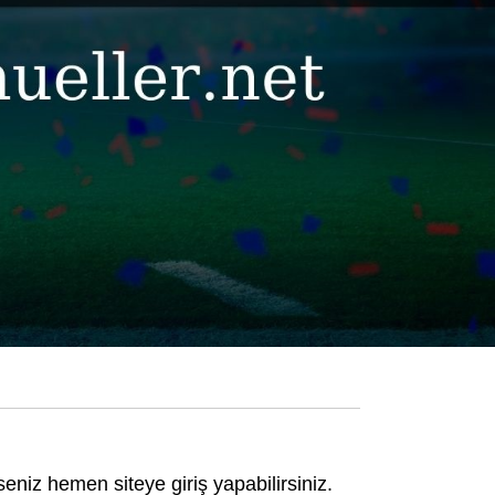
seniz hemen siteye giriş yapabilirsiniz.