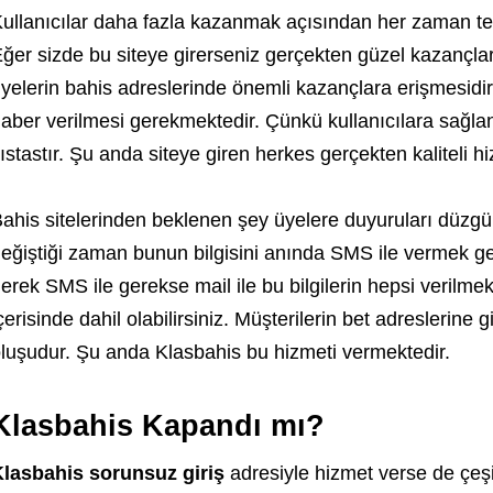
ullanıcılar daha fazla kazanmak açısından her zaman ter
ğer sizde bu siteye girerseniz gerçekten güzel kazançları
yelerin bahis adreslerinde önemli kazançlara erişmesidir
aber verilmesi gerekmektedir. Çünkü kullanıcılara sağl
ıstastır. Şu anda siteye giren herkes gerçekten kaliteli hi
ahis sitelerinden beklenen şey üyelere duyuruları düzgün
eğiştiği zaman bunun bilgisini anında SMS ile vermek ge
erek SMS ile gerekse mail ile bu bilgilerin hepsi verilme
çerisinde dahil olabilirsiniz. Müşterilerin bet adreslerine 
luşudur. Şu anda Klasbahis bu hizmeti vermektedir.
Klasbahis Kapandı mı?
lasbahis sorunsuz giriş
adresiyle hizmet verse de çeş