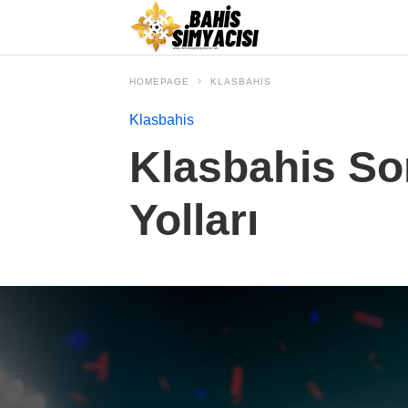
HOMEPAGE
KLASBAHIS
Klasbahis
Klasbahis So
Yolları