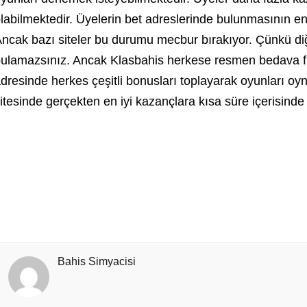
labilmektedir. Üyelerin bet adreslerinde bulunmasının e
ncak bazı siteler bu durumu mecbur bırakıyor. Çünkü diğ
ulamazsınız. Ancak Klasbahis herkese resmen bedava fr
dresinde herkes çeşitli bonusları toplayarak oyunları o
itesinde gerçekten en iyi kazançlara kısa süre içerisinde u
Bahis Simyacisi