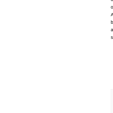
o
A
b
a
s