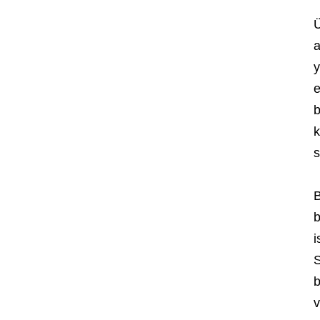
Ü
a
y
e
b
k
s
B
b
i
S
v