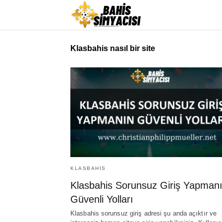
Klasbahis nasıl bir site
KLASBAHIS
Klasbahis Sorunsuz Giriş Yapman
Güvenli Yolları
Klasbahis sorunsuz giriş adresi şu anda açıktır ve