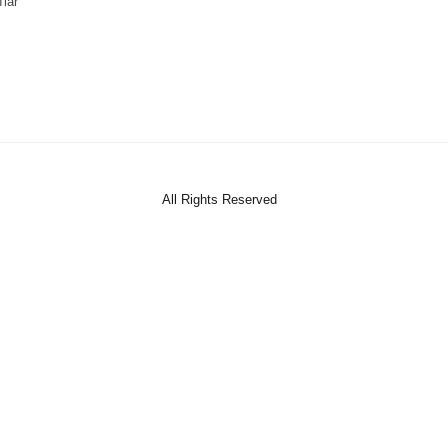
ılar
All Rights Reserved