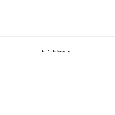
n
All Rights Reserved