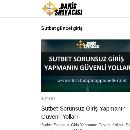
Sutbet güncel giriş
SUTBET
Sutbet Sorunsuz Giriş Yapmanın
Güvenli Yolları
Sutbet Sorunsuz Giriş Yapmanın Güvenli Yolları! Şı