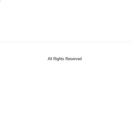
n
All Rights Reserved