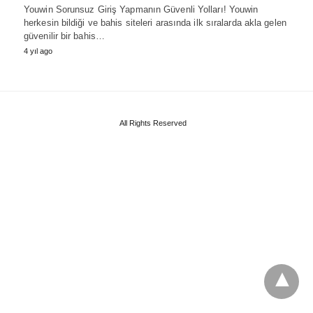
Youwin Sorunsuz Giriş Yapmanın Güvenli Yolları! Youwin
herkesin bildiği ve bahis siteleri arasında ilk sıralarda akla gelen
güvenilir bir bahis…
4 yıl ago
All Rights Reserved