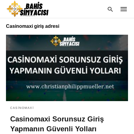
Casinomaxi giriş adresi
Type
your
searc
query
and
hit
enter:
CASINOMAXI
Casinomaxi Sorunsuz Giriş
Yapmanın Güvenli Yolları