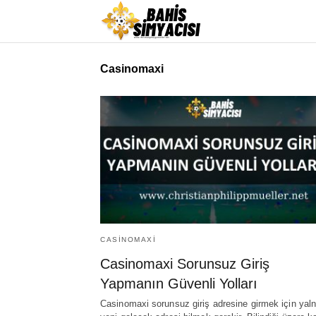
Casinomaxi
CASINOMAXI
Casinomaxi Sorunsuz Giriş
Yapmanın Güvenli Yolları
Casinomaxi sorunsuz giriş adresine girmek için yal