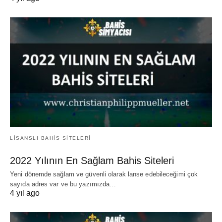
LISANSLI BAHIS SITELERI
2022 Yılının En Sağlam Bahis Siteleri
Yeni dönemde sağlam ve güvenli olarak lanse edebileceğimi çok
sayıda adres var ve bu yazımızda…
4 yıl ago