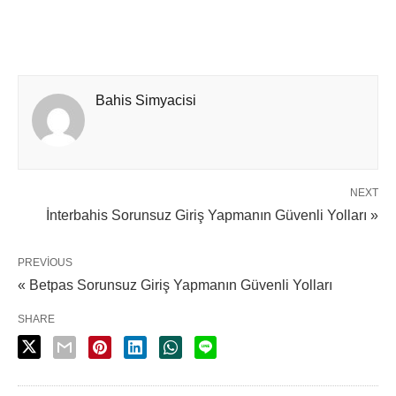
Bahis Simyacisi
NEXT
İnterbahis Sorunsuz Giriş Yapmanın Güvenli Yolları »
PREVIOUS
« Betpas Sorunsuz Giriş Yapmanın Güvenli Yolları
SHARE