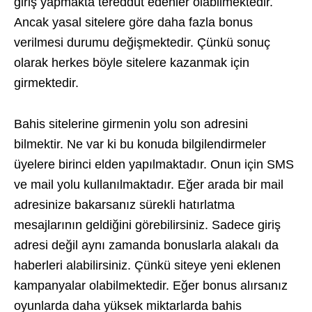
giriş yapmakta tereddüt edenler olabilmektedir.
Ancak yasal sitelere göre daha fazla bonus
verilmesi durumu değişmektedir. Çünkü sonuç
olarak herkes böyle sitelere kazanmak için
girmektedir.
Bahis sitelerine girmenin yolu son adresini
bilmektir. Ne var ki bu konuda bilgilendirmeler
üyelere birinci elden yapılmaktadır. Onun için SMS
ve mail yolu kullanılmaktadır. Eğer arada bir mail
adresinize bakarsanız sürekli hatırlatma
mesajlarının geldiğini görebilirsiniz. Sadece giriş
adresi değil aynı zamanda bonuslarla alakalı da
haberleri alabilirsiniz. Çünkü siteye yeni eklenen
kampanyalar olabilmektedir. Eğer bonus alırsanız
oyunlarda daha yüksek miktarlarda bahis