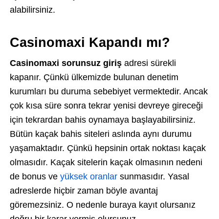
alabilirsiniz.
Casinomaxi Kapandı mı?
Casinomaxi sorunsuz giriş
adresi sürekli
kapanır. Çünkü ülkemizde bulunan denetim
kurumları bu duruma sebebiyet vermektedir. Ancak
çok kısa süre sonra tekrar yenisi devreye gireceği
için tekrardan bahis oynamaya başlayabilirsiniz.
Bütün kaçak bahis siteleri aslında aynı durumu
yaşamaktadır. Çünkü hepsinin ortak noktası kaçak
olmasıdır. Kaçak sitelerin kaçak olmasının nedeni
de bonus ve
yüksek oranlar
sunmasıdır. Yasal
adreslerde hiçbir zaman böyle avantaj
göremezsiniz. O nedenle buraya kayıt olursanız
doğru bir karar vermiş olursunuz.