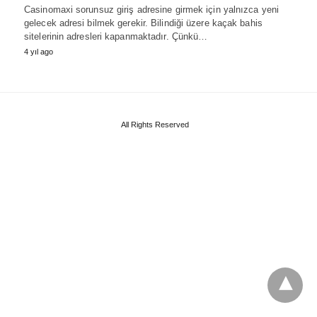
Casinomaxi sorunsuz giriş adresine girmek için yalnızca yeni
gelecek adresi bilmek gerekir. Bilindiği üzere kaçak bahis
sitelerinin adresleri kapanmaktadır. Çünkü…
4 yıl ago
All Rights Reserved