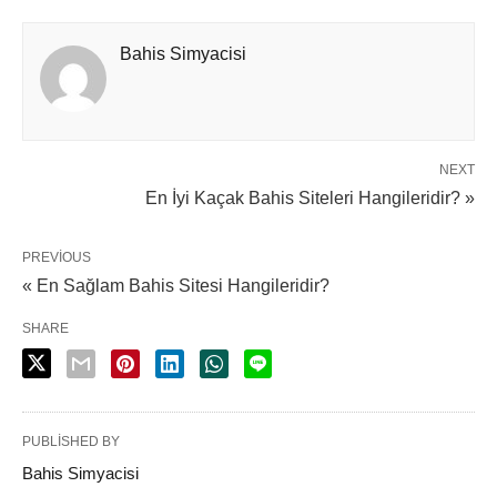
Bahis Simyacisi
NEXT
En İyi Kaçak Bahis Siteleri Hangileridir? »
PREVIOUS
« En Sağlam Bahis Sitesi Hangileridir?
SHARE
PUBLISHED BY
Bahis Simyacisi