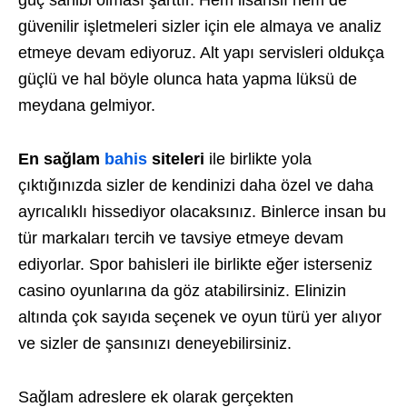
güvenilir işletmeleri sizler için ele almaya ve analiz
etmeye devam ediyoruz. Alt yapı servisleri oldukça
güçlü ve hal böyle olunca hata yapma lüksü de
meydana gelmiyor.
En sağlam
bahis
siteleri
ile birlikte yola
çıktığınızda sizler de kendinizi daha özel ve daha
ayrıcalıklı hissediyor olacaksınız. Binlerce insan bu
tür markaları tercih ve tavsiye etmeye devam
ediyorlar. Spor bahisleri ile birlikte eğer isterseniz
casino oyunlarına da göz atabilirsiniz. Elinizin
altında çok sayıda seçenek ve oyun türü yer alıyor
ve sizler de şansınızı deneyebilirsiniz.
Sağlam adreslere ek olarak gerçekten