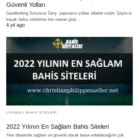
Güvenli Yolları
Gandbetting Sorunsuz Giriş yapmanın yolları elbette vardır. Şöyle ki
kaçak bahis sitelerinin her zaman giriş…
4 yıl ago
LISANSLI BAHIS SITELERI
2022 Yılının En Sağlam Bahis Siteleri
Yeni dönemde sağlam ve güvenli olarak lanse edebileceğimi çok