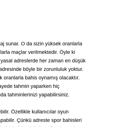
aj sunar. O da sizin yüksek oranlarla
larla maçlar verilmektedir. Öyle ki
e yasal adreslerde her zaman en düşük
resinde böyle bir zorunluluk yoktur.
 oranlarla bahis oynamış olacaktır.
sayede tahmin yaparken hiç
a tahminlerinizi yapabilirsiniz.
lir. Özellikle kullanıcılar oyun
pabilir. Çünkü adreste spor bahisleri