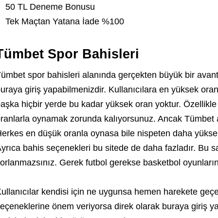
50 TL Deneme Bonusu
Tek Maçtan Yatana İade %100
Tümbet Spor Bahisleri
ümbet spor bahisleri alanında gerçekten büyük bir avant
uraya giriş yapabilmenizdir. Kullanıcılara en yüksek oran
aşka hiçbir yerde bu kadar yüksek oran yoktur. Özellikl
ranlarla oynamak zorunda kalıyorsunuz. Ancak Tümbet ad
erkes en düşük oranla oynasa bile nispeten daha yüksek
yrıca bahis seçenekleri bu sitede de daha fazladır. Bu 
orlanmazsınız. Gerek futbol gerekse basketbol oyunlarınd
ullanıcılar kendisi için ne uygunsa hemen harekete geçebi
eçeneklerine önem veriyorsa direk olarak buraya giriş ya