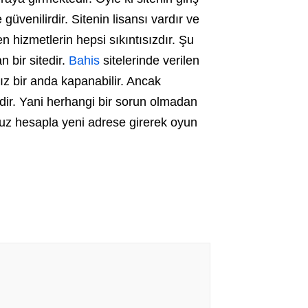
güvenilirdir. Sitenin lisansı vardır ve
n hizmetlerin hepsi sıkıntısızdır. Şu
n bir sitedir.
Bahis
sitelerinde verilen
nız bir anda kapanabilir. Ancak
edir. Yani herhangi bir sorun olmadan
uz hesapla yeni adrese girerek oyun