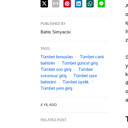
A
o
i
PUBLISHED BY
İ
Bahis Simyacisi
z
TAGS:
Tümbet bonusları
Tümbet canlı
S
bahisler
Tümbet güncel giriş
y
Tümbet son giriş
Tümbet
k
sorunsuz giriş
Tümbet spor
bahisleri
Tümbet üyelik
d
Tümbet yeni giriş
o
a
4 YIL AGO
RELATED POST