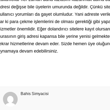
dresi değişse bile üyelerin umurunda değildir. Çünkü site 
ullanıcı yorumları da gayet olumludur. Yani adreste verile
ar ki para çekme işlemlerini de olması gerektiği gibi yapa
izmetler önemlidir. Eğer dolandırıcı sitelere kayıt olursa
urasının giriş adresi kapansa bile yerine yenisi gelmekt
ekrar hizmetlerine devam eder. Sizde hemen üye oluğun
ynamaya devam edebilirsiniz.
Bahis Simyacisi