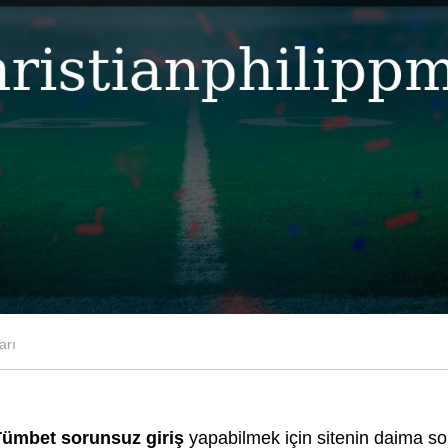
arı
Tümbet sorunsuz giriş
yapabilmek için sitenin daima son