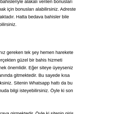
ahisleriyle alakalı verilen bonusları
için bonusları alabilirsiniz. Adreste
ktadır. Hatta bedava bahisler bile
lirsiniz.
nız gereken tek şey hemen harekete
erçekten güzel bir bahis hizmeti
ilmek önemlidir. Eğer siteye üyeyseniz
anında gitmektedir. Bu sayede kısa
eksiniz. Sitenin Whatsapp hattı da bu
a bilgi isteyebilirsiniz. Öyle ki son
ya girmektedir. Öyle ki sitenin giriş