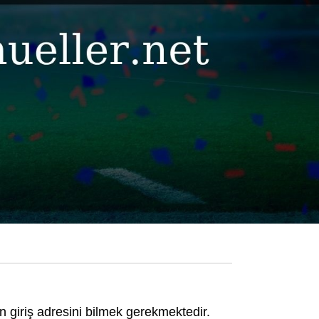
 giriş adresini bilmek gerekmektedir.